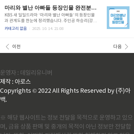
“요리는 장사가 아니라 손님과 대화하는 행위”라며 철
화제성가수 윤민수와 전처 김민지가 SBS 예능 프로그
마리와 별난 아빠들 등장인물 완전분석: 주요 캐릭터·인물관계도·캐스팅 배우까지 총정리
저히 ‘한정 ..
램 ‘미운우리새끼’에 동반 출연해 화제를 모았습니다. 2
006년 결혼 후 18년 만에 이혼 소식을 전했던 두 사람
KBS 새 일일드라마 ‘마리와 별난 아빠들’의 등장인물
은, 방송을 통해 처음으로 이별의 이유와 그 이후의 삶
과 관계도를 한눈에 정리했습니다. 주인공 하승리(강마
을 공개했습니다. 이혼한 부부가 같은 방송에 출연한 것
리)부터 류진·황동주·공정환이 연기하는 세 명의 아빠
카테고리 없음
2025. 10. 14. 21:08
은 국내 예능 사상 이례적인 일로, 방송 직후 시청률 10.
후보까지, 캐릭터 설정과 배우 정보, 인물관계도를 자세
9%를 기록하며 큰 주목을 받았습니다. MC 신동엽과
히 분석했습니다.주인공 강마리와 핵심 등장인물 소개
서장훈 역시 “진짜로 가능한 일이냐”며 놀라움을 감추
강마리(하승리 분)는 드라마의 중심 인물로, 엄병원 인
이전
다음
지 못했습니..
턴 1년차이자 철부지 엄마 밑에서 자란 현실적이고 강
단 있는 캐릭터입니다. 스스로가 정자 기증으로 태어났
다는 사실을 알고 진짜 아버지를 찾기 위한 여정을 시작
합니다. 외유내강형 여성으로, 작품 전체를 이끄는 주체
운영자 : 데일리유니버
적인 인물입니다. 이강세(현우 분)는 마리의 남자친구
이자 산부인과 레지던트로, 따뜻하고 진중한 성격을 가
제작 : 아로스
진 인물입니다. 부유한 집안 출신이지만 사생아로 태어
난 상처를 가지고 있으며, 마..
Copyrights © 2022 All Rights Reserved by (주)아
백.
※ 해당 웹사이트는 정보 전달을 목적으로 운영하고 있으
며, 금융 상품 판매 및 중개의 목적이 아닌 정보만 전달합