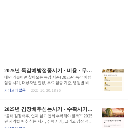
2025년 독감예방접종시기 · 비용 · 무료대상자 총정리 | 미리 알면 건강 지키는 꿀팁
매년 가을이면 찾아오는 독감 시즌! 2025년 독감 예방
접종 시기, 대상자별 일정, 무료 접종 기준, 병원별 비용
정보를 한눈에 정리했습니다. 올해는 백신 종류가 바뀌
카테고리 없음
2025. 10. 20. 18:36
고, 일부 연령대 무료 대상도 달라졌어요. 미리 확인하
고 건강한 겨울을 준비하세요.1️⃣ 서론: 찬바람 불면 찾
아오는 독감 시즌, 언제 맞아야 할까?낮에는 덥지만 아
2025년 김장배추심는시기 · 수확시기 · 김장시기 | 실패 없는 일정 완벽 가이드
침저녁으로 쌀쌀한 바람이 불기 시작하면 “이제 독감
예방접종 맞을 때인가?” 하는 생각이 드시죠. 특히 작년
“올해 김장배추, 언제 심고 언제 수확해야 할까?” 2025
처럼 독감이 대유행했던 해를 겪은 분이라면, 올해는 더
년 지역별 배추 심는 시기, 수확 시기, 그리고 김장 적정
미리 대비해야겠다는 마음이 드실 겁니다. 독감 예방접
시기를 한눈에 정리했습니다. 농사 초보도 따라 할 수