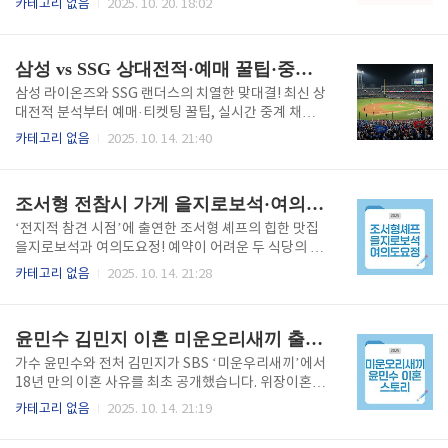
카테고리 없음
2025. 10. 20. 18:02
종은 시기를 놓치면 효과가 떨어지고, 대상자별 일정도
있는 달력형 일정표와 꿀팁까지 확인하세요!1️⃣ 서론:
조금씩 다르기 때문에 정확히 아는 것이 중요합니다. 이
김장철마다 헷갈리는 ‘배추 시기 문제’가을이 다가오면
번 글에서는 2025년 독감예방접종 시기·비용·무료대
어김없이 찾아오는 풍경, 바로 김장철입니다. 하지만 매
삼성 vs SSG 상대전적·예매 꿀팁·중계·다시보기 한눈에 보는 야구 완전정복!
상자 정..
년 반복되는 고민이 있죠. “배추는 언제 심어야 속이 꽉
차고, 김장은 언제 담가야 맛있을까?” 이 질문은 매년
삼성 라이온즈와 SSG 랜더스의 치열한 맞대결! 최신 상
달력 앞에서 수많은 사람을 멈춰 세웁니다. 너무 일찍
대전적 분석부터 예매·티켓팅 꿀팁, 실시간 중계 채널,
심으면 벌레 피해로 속이 비고, 너무 늦게 심으면 냉해
경기 후 다시보기 서비스, 그리고 현장 직관을 위한 준
카테고리 없음
2025. 10. 14. 21:40
를 입어 배추가 제대로 자라지 않습니다. 또한 김장 시
비물까지—야구팬이라면 꼭 알아야 할 완벽 가이드입
기를 잘못 맞추면 배추가 얼거나 맛이 떨어지기도 하죠.
니다.1. 삼성 라이온즈 vs SSG 랜더스 최근 상대전적 분
이번 글에서는 2025년 기준 김장배추 심는 시기..
석2025 KBO 리그에서도 삼성 라이온즈와 SSG 랜더
조서형 전참시 가게 을지로보석·여의도요정 위치 예약방법과 참기름 들기름 구매처까지 완벽 정리
스의 대결은 시즌 최고의 빅매치로 꼽힙니다. 올 시즌
정규리그 기준 양 팀은 총 18경기를 치러 삼성 10승 8
‘전지적 참견 시점’에 출연한 조서형 셰프의 힙한 맛집
패로 근소하게 삼성이 앞서 있습니다. 세부 전적- 대구
을지로보석과 여의도요정! 예약이 어려운 두 식당의 위
홈(라이온즈파크): 삼성 6승 3패- 인천 홈(SSG랜더스
치, 예약꿀팁, 대표 메뉴, 그리고 방송에 등장한 참기름·
카테고리 없음
2025. 10. 14. 21:28
필드): SSG 5승 4패- 전체 전적: 삼성 10승 / SSG 8승
들기름 구매처까지 한눈에 정리했습니다. 미식가라면
양 팀은 2024 포스트시즌에서도 2승 2패로 팽팽히 맞
꼭 알아야 할 전참시 맛집 완벽 가이드!조서형 셰프 전
서며 연장 접전이 이어졌습니다. 삼성..
참시 출연과 을지로보석 창업 스토리MBC 예능 ‘전지
윤민수 김민지 이혼 미운오리새끼 출연 완전분석: 진짜 이혼사유부터 위장이혼설 해명까지 총정리
적 참견 시점’ 10월 11일 방송에서 조서형 셰프가 출연
해 화제를 모았습니다. ‘장사천재 조사장’으로 알려진
가수 윤민수와 전처 김민지가 SBS ‘미운우리새끼’에서
그는 중학생 시절부터 전국 요리 대회를 석권하며 이미
18년 만의 이혼 사유를 최초 공개했습니다. 위장이혼설
천재성을 입증한 인물입니다. 24세의 나이에 을지로 1
해명부터 이혼 후 동거생활, 재산분할 이야기까지—두
카테고리 없음
2025. 10. 14. 21:19
4석짜리 작은 공간에서 ‘을지로보석’을 창업했으며, 첫
사람의 솔직한 고백과 현실적인 이별 과정을 완벽히 정
날부터 지금까지 ‘예약 전쟁’이 끊이질 않습니다. 그는
리했습니다.윤민수 김민지 미운우리새끼 출연 배경과