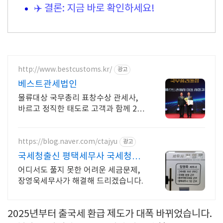
✈️ 결론: 지금 바로 확인하세요!
http://www.bestcustoms.kr/
광고
베스트관세법인
물류대상 국무총리 표창수상 관세사,
바르고 정직한 태도로 고객과 함께 20
년
https://blog.naver.com/ctajyu
광고
국세청출신 평택세무사 국세청15
년경력 조세전문가
어디서도 풀지 못한 어려운 세금문제,
장영욱세무사가 해결해 드리겠습니다.
2025년부터 출국세 환급 제도가 대폭 바뀌었습니다.