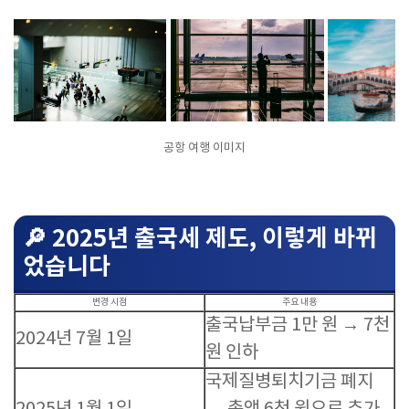
공항 여행 이미지
🔎 2025년 출국세 제도, 이렇게 바뀌
었습니다
변경 시점
주요 내용
출국납부금 1만 원 → 7천
2024년 7월 1일
원 인하
국제질병퇴치기금 폐지